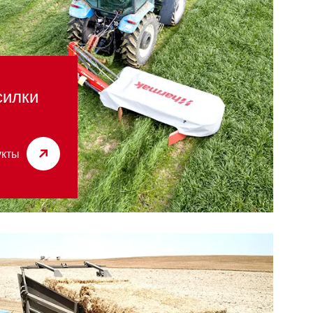
силки
укты