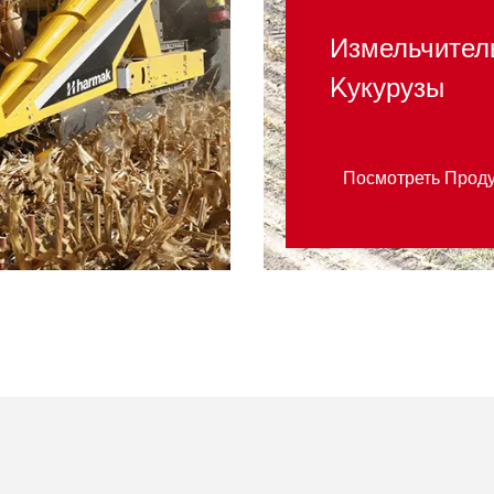
Измельчител
Kукурузы
Посмотреть Прод