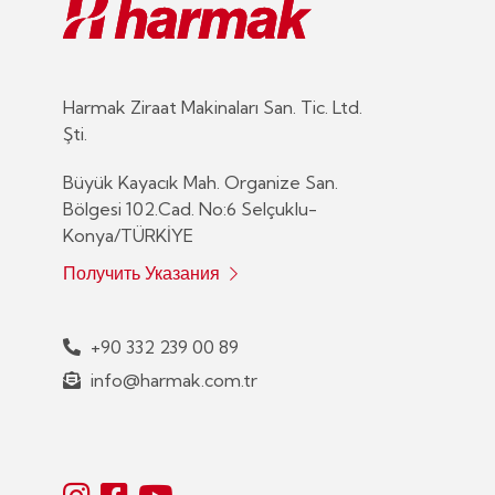
Harmak Ziraat Makinaları San. Tic. Ltd.
Şti.
Büyük Kayacık Mah. Organize San.
Bölgesi 102.Cad. No:6 Selçuklu-
Konya/TÜRKİYE
Получить Указания
+90 332 239 00 89
info@harmak.com.tr