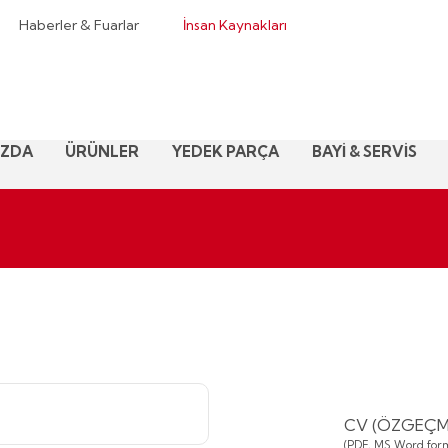
Haberler & Fuarlar
İnsan Kaynakları
IZDA
ÜRÜNLER
YEDEK PARÇA
BAYİ & SERVİS
CV (ÖZGEÇMİ
(PDF, MS Word form