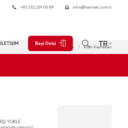
+90 332 239 00 89
info@harmak.com.tr
TR
İLETİŞİM
Bayi Girişi
Anasayfa
İnsan Kaynakları
Ş) YÜKLE
atlarında yükleyiniz)