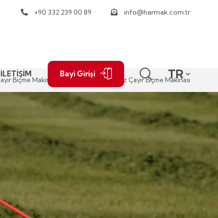
+90 332 239 00 89
info@harmak.com.tr
TR
İLETİŞİM
Bayi Girişi
ayır Biçme Makinaları
Koşullandırıcısız Çayır Biçme Makinası