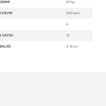
İNİMİ
65 hp
İ DEVRİ
540 rpm
6
K SAYISI
12
EKLİĞİ
3-8 cm