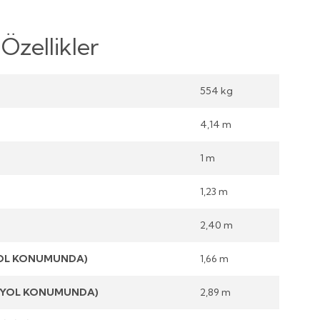
Özellikler
554 kg
4,14 m
1 m
1,23 m
2,40 m
YOL KONUMUNDA)
1,66 m
 (YOL KONUMUNDA)
2,89 m