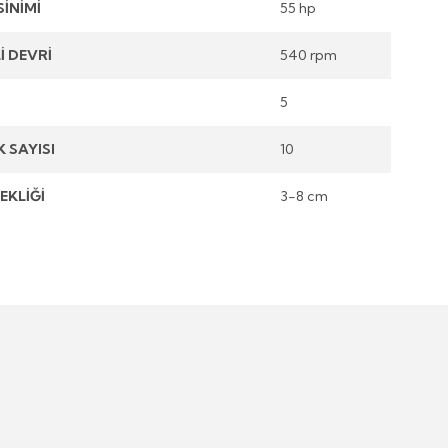
İNİMİ
55 hp
İ DEVRİ
540 rpm
5
K SAYISI
10
EKLİĞİ
3-8 cm