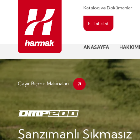
Katalog ve Dokümanlar
E-Tahsilat
ANASAYFA
HAKKIM
Çayır Biçme Makinaları
Şanzımanlı Sıkmasız