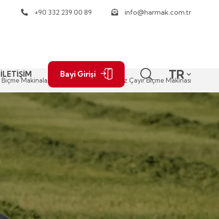
+90 332 239 00 89
info@harmak.com.tr
TR
İLETİŞİM
Bayi Girişi
 Biçme Makinaları
Şanzımanlı Sıkmasız Çayır Biçme Makinası