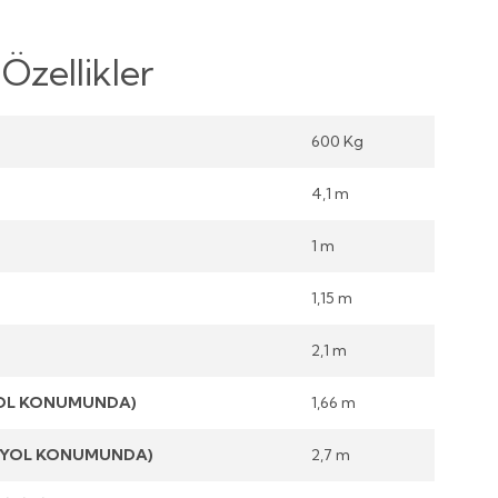
Özellikler
600 Kg
4,1 m
1 m
1,15 m
2,1 m
YOL KONUMUNDA)
1,66 m
 (YOL KONUMUNDA)
2,7 m