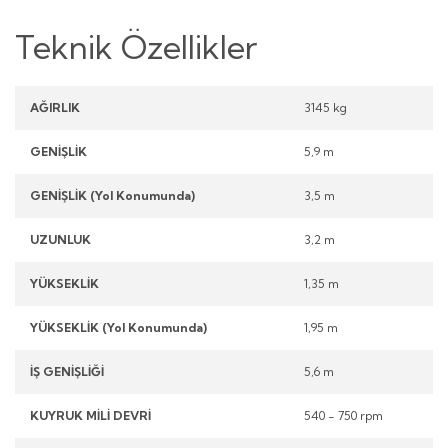
Teknik Özellikler
AĞIRLIK
3145 kg
GENİŞLİK
5,9 m
GENİŞLİK (Yol Konumunda)
3,5 m
UZUNLUK
3,2 m
YÜKSEKLİK
1,35 m
YÜKSEKLİK (Yol Konumunda)
1,95 m
İŞ GENİŞLİĞİ
5,6 m
KUYRUK MİLİ DEVRİ
540 - 750 rpm